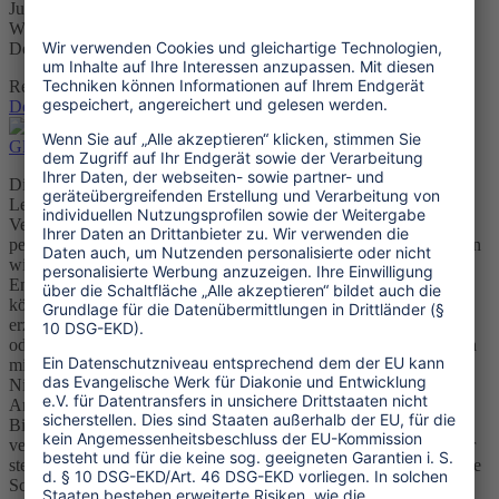
Jugendarbeit Alle Hefte finden Sie zum Download auf der
Webseite Global lernen | Brot für die Welt Download: PDF | GL
Deradikalisierung |1MB
Regulärer Preis:
0,00 €
Details
Global lernen Digitalisierung
Digitalisierung betrifft uns alle und verändert unsere Arbeits- und
Lebensweise gravierend. Neben Chancen bergen diese
Veränderungen auch Risiken. Das können wir kaum für unseren
persönlichen Bereich überblicken. Noch schwieriger wird es, wenn
wir uns Digitalisierung im Kontext von Globalisierung und
Entwicklungszusammenarbeit ansehen. Digitale Innovationen
können dabei unterstützen, Hunger und Armut zu verringern. So
erzielen Kleinbäuer* innen dank Wetter-Apps höhere Ernteerträge
oder Cargo-Drohnen beliefern Menschen in abgelegenen Gebieten
mit lebenswichtigen Medikamenten. Andererseits werden
Nichtregierungsorganisationen digital überwacht, zahlreiche
Arbeitsplätze gehen verloren oder die staatliche Autonomie in
Bildungssystemen wird untergraben.In dem Heft haben wir
versucht, dieses Thema in seinem Spannungsfeld darzustellen. Wir
stellen ansprechende analoge und digitale Arbeitsmaterialien für die
Schule und außerschulische Bildungsangebote zur Verfügung, so