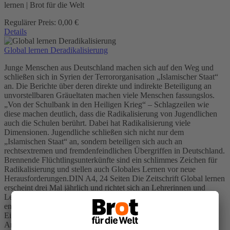
lernen | Brot für die Welt
Regulärer Preis:
0,00 €
Details
Global lernen Deradikalisierung
Junge Menschen aus Deutschland machen sich auf den Weg und
schließen sich in Syrien der Terrororganisation „Islamischer Staat“
an. Die Berichte über deren direkte und indirekte Beteiligung an
unvorstellbaren Gräueltaten machen viele Menschen fassungslos.
„Von der Schulbank in den Heiligen Krieg“ – Schlagzeilen wie
diese machen deutlich, dass die Radikalisierung von Jugendlichen
auch die Schulen berührt. Dabei hat Radikalisierung viele
Dimensionen. Jugendliche schließen sich nicht nur dem
„Islamischen Staat“ an, sondern beteiligen sich auch an
rechtsextremen und fremdenfeindlichen Übergriffen in Deutschland.
Brennende Flüchtlingsunterkünfte sind ein schlimmes Zeichen für
Radikalisierung und stellen auch Globales Lernen vor neue
Herausforderungen.DIN A4, 24 Seiten Die Zeitschrift Global lernen
erscheint drei Mal jährlich und richtet sich an Lehrerinnen und
Lehrer der Sekundarstufen I und II. Jede Ausgabe behandelt ein
entwicklungsbezogenes Thema und bietet verschiedene
Einsatzmöglichkeiten, didaktische Hinweise und
Anregungen.Einsatz: Sekundarstufe I und II, Konfirmation,