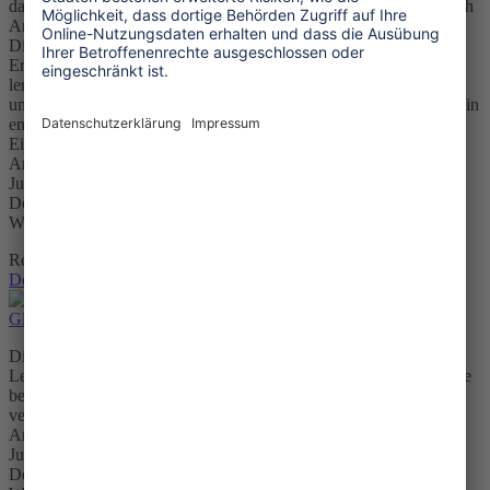
dass Sie sich mit Ihren Zielgruppen gemeinsam auf die Suche nach
Antworten begeben können. Wir wünschen Ihnen spannende
Diskussionen und freuen uns über Ihre Rückmeldungen und
Erfahrungen beim Einsatz der Materialien. Die Zeitschrift Global
lernen erscheint zwei Mal jährlich und richtet sich an Lehrerinnen
und Lehrer der Sekundarstufen I und II. Jede Ausgabe behandelt ein
entwicklungsbezogenes Thema und bietet verschiedene
Einsatzmöglichkeiten, didaktische Hinweise und
Anregungen.Einsatz: Sekundarstufe I und II, Konfirmation,
JugendarbeitDIN A4, 24 Seiten Alle Hefte finden Sie zum
Download auf der Webseite Global lernen | Brot für die
Welt Download: PDF | GL Digitalisierung | 3MB
Regulärer Preis:
0,00 €
Details
Global lernen Flüchtlinge
Die Zeitschrift erscheint dreimal jährlich und richtet sich an
Lehrerinnen und Lehrer der Sekundarstufen I und II. Jede Ausgabe
behandelt ein entwicklungsbezogenes Thema und bietet
verschiedene Einsatzmöglichkeiten, didaktische Hinweise und
Anregungen. Einsatz: Sekundarstufe I und II, Konfirmation,
JugendarbeitDIN A4, 12 Seiten Alle Hefte finden Sie zum
Download auf der Webseite Global lernen | Brot für die