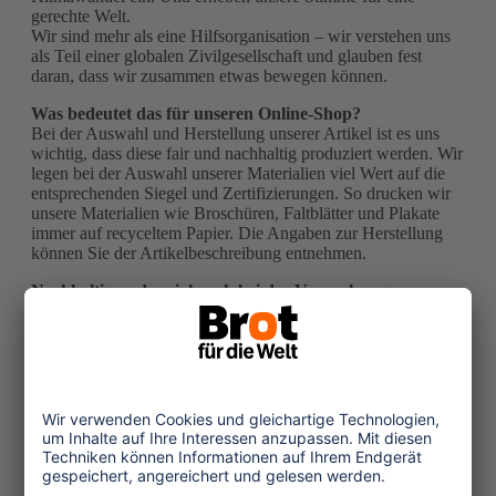
gerechte Welt.
Wir sind mehr als eine Hilfsorganisation – wir verstehen uns
als Teil einer globalen Zivilgesellschaft und glauben fest
daran, dass wir zusammen etwas bewegen können.
Was bedeutet das für unseren Online-Shop?
Bei der Auswahl und Herstellung unserer Artikel ist es uns
wichtig, dass diese fair und nachhaltig produziert werden. Wir
legen bei der Auswahl unserer Materialien viel Wert auf die
entsprechenden Siegel und Zertifizierungen. So drucken wir
unsere Materialien wie Broschüren, Faltblätter und Plakate
immer auf recyceltem Papier. Die Angaben zur Herstellung
können Sie der Artikelbeschreibung entnehmen.
Nachhaltig und sozial auch bei der Verpackung
Die Artikel werden von unseren Kolleg*innen im
Logistikzentrum individuell und sorgfältig in recycelbarem
Material verpackt. Unser Verpackungsmaterial wie Klebeband
und Versandhüllen sind aus nachhaltigem Material. In
unserem Logistikzentrum arbeiten Menschen mit und ohne
Behinderungen zusammen, denn alle Menschen sollen die
gleichen Rechte haben. Überall im Alltag, auch bei der
Arbeit.
Warum bieten wir Artikel der GEPA – The fair Trade