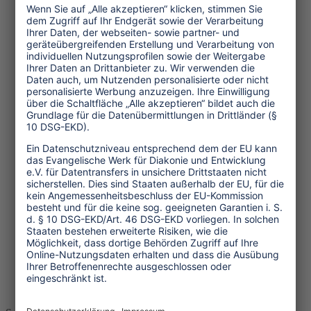
Company in unserem Shop an?
Fairer Handel stärkt Kleinproduzent:innen im Globalen Süden
und hilft damit, die Welt ein Stück gerechter zu machen. Brot
für die Welt gehört zu den Gesellschaftern und
Gründungsmitgliedern der GEPA, die sich bereits seit 1975
für eine Welt einsetzt, in der für alle Menschen die Chance auf
eine selbstbestimmte Zukunft besteht. Eine Welt, in der jede:r
unter menschenwürdigen Bedingungen arbeiten und einen
angemessenen Lebensunterhalt bestreiten kann.
Bio-Zertifizierung
Unsere Bio-Produkte werden kontrolliert durch DE-ÖKO-
007. Hier ist finden Sie unser Zertifikat:
Download: PDF | Bio-Zertifikat | 58 kb
Weitere Informationen über Brot für die Welt erhalten Sie
hier:
www.brot-fuer-die-welt.de