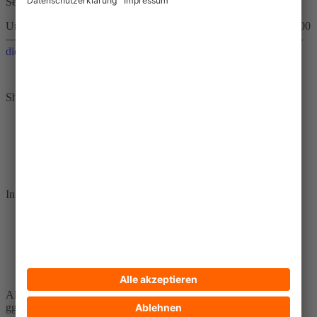
Service-Hotline
Unterstützung und Beratung unter:
+49 30 65211 4711
Mo-Fr 09:00
—18:00 Uhr / Sa 09:00—14:00 Uhr oder
bestellungen@brot-fuer-
die-welt.de
Vertrag widerrufen
Shopservice
Widerruf
AGB
Versand- und Zahlungsbedingungen
Bestellungen und „Mein Konto“
Informationen
Über uns und Zertifikate
Kontakt
Erklärung zur Barrierefreiheit
Datenschutz
Impressum
Alle Preise inkl. gesetzl. Mehrwertsteuer zzgl.
Versandkosten
und
ggf. Nachnahmegebühren, wenn nicht anders angegeben.