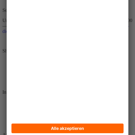
Service-Hotline
Unterstützung und Beratung unter:
+49 30 65211 4711
Mo-Fr 09:00
—18:00 Uhr / Sa 09:00—14:00 Uhr oder
bestellungen@brot-fuer-
die-welt.de
Vertrag widerrufen
Shopservice
Widerruf
AGB
Versand- und Zahlungsbedingungen
Bestellungen und „Mein Konto“
Informationen
Über uns und Zertifikate
Kontakt
Erklärung zur Barrierefreiheit
Datenschutz
Impressum
Alle Preise inkl. gesetzl. Mehrwertsteuer zzgl.
Versandkosten
und