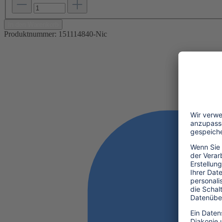
In den Warenkorb
Produktnummer:
151114840-Nic