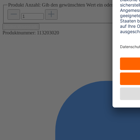
Produkt Anzahl: Gib den gewünschten Wert ein oder benutze die S
In den Warenkorb
Produktnummer:
113203020