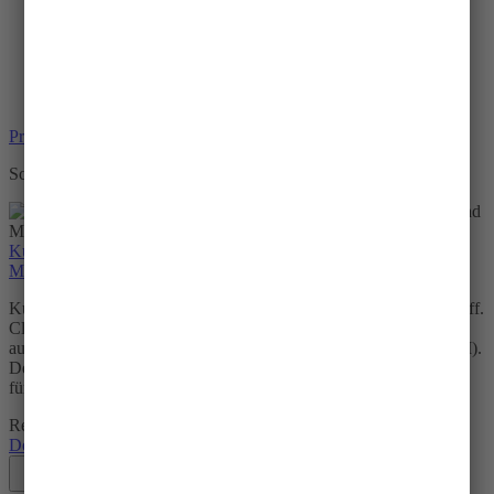
Schreibutensilien
Produktgalerie überspringen
Schreibutensilien
Kugelschreiber mit Logo Brot für die Welt mit Biosafe-Hülle und
Metallclip
Kugelschreiber mit Gehäuse aus über 62 % biobasiertem Kunststoff.
Clip und Drücker aus Metall. Schreibfarbe blau. Mit
auswechselbarer blauer Schneider-Großraummine (Express 739 M).
Deutsches Markenprodukt mit dem aufgedruckten Logo von Brot
für die Welt.
Regulärer Preis:
1,95 €
Details