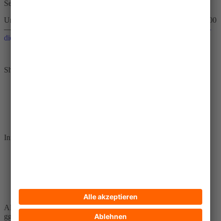
Service-Hotline
Unterstützung und Beratung unter:
+49 30 65211 4711
Mo-Fr 09:00
—18:00 Uhr / Sa 09:00—14:00 Uhr oder
bestellungen@brot-fuer-
die-welt.de
Vertrag widerrufen
Shopservice
Widerruf
AGB
Versand- und Zahlungsbedingungen
Bestellungen und „Mein Konto“
Informationen
Über uns und Zertifikate
Kontakt
Erklärung zur Barrierefreiheit
Datenschutz
Impressum
Alle Preise inkl. gesetzl. Mehrwertsteuer zzgl.
Versandkosten
und
ggf. Nachnahmegebühren, wenn nicht anders angegeben.