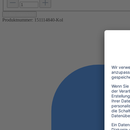
In den Warenkorb
Produktnummer:
151114840-Kol