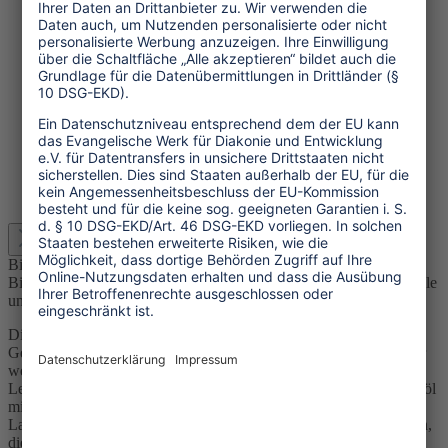
E-Mail
Beschreibung
Bildungsmaterial zum Thema
Erdölförderung in Ecuador für Schule und Gemeinde Die
Erdölförderung im nördlichen Amazonasgebi…
Mehr
Menü schließen
Bildungsmaterial: Ecuador – Schwarzes Gold im Regenwald
Bildungsmaterial zum Thema Erdölförderung in Ecuador für Schule
und Gemeinde
Die Erdölförderung im nördlichen Amazonasgebiet birgt große
Gefahren für die Umwelt ‒ und für den Menschen. Aber auch hier
wehrt sich die Bevölkerung gegen die Zerstörung ihres
Lebensraums und hält die Verschmutzung durch auslaufendes Erdöl
mit Schilf- und Knollenpflanzen auf. Mit ökologischer
Landwirtschaft werden alternative Einkommensquellen geschaffen,
die Menschen und Klima schützen.